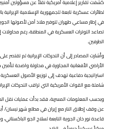
كشفت تقارير إعلامية أمريكية نقلاً عن مسؤولين أمنيي
لطائرات عسكرية تابعة للجمهورية الإسلامية الإيرانية
في إطار مساعي طهران لتوفير ملاذ آمن لأصولها الجو
تصاعد التوترات العسكرية في المنطقة، رغم محاولات إس
الطرفين.
وأشارت المصادر إلى أن التحركات الإيرانية لم تقتصر عل
الأراضي الأفغانية المجاورة في محاولة واضحة لتأمين م
استراتيجية دفاعية تهدف إلى توزيع الأصول العسكرية خا
شاملة مع القوات الأمريكية التي تراقب التحركات الإيرا
وبحسب المعلومات المسربة، فقد بدأت عمليات نقل الطائر
عن وقف إطلاق النار مع إيران في مطلع شهر نيسان/ أب
قاعدة نور خان الجوية التابعة لسلاح الجو الباكستاني، 
مركزاً عسكرياً حيوياً في البلاد.