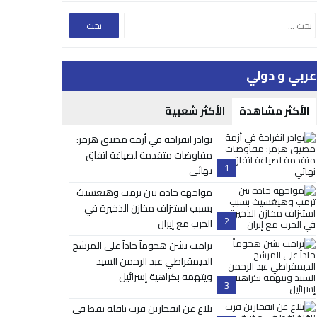
عربي و دولي
الأكثر مشاهدة
الأكثر شعبية
بوادر انفراجة في أزمة مضيق هرمز:
مفاوضات متقدمة لصياغة اتفاق
1
نهائي
مواجهة حادة بين ترمب وهيغسيث
بسبب استنزاف مخازن الذخيرة في
2
الحرب مع إيران
ترامب يشن هجوماً حاداً على المرشح
الديمقراطي عبد الرحمن السيد
ويتهمه بكراهية إسرائيل
3
بلاغ عن انفجارين قرب ناقلة نفط في