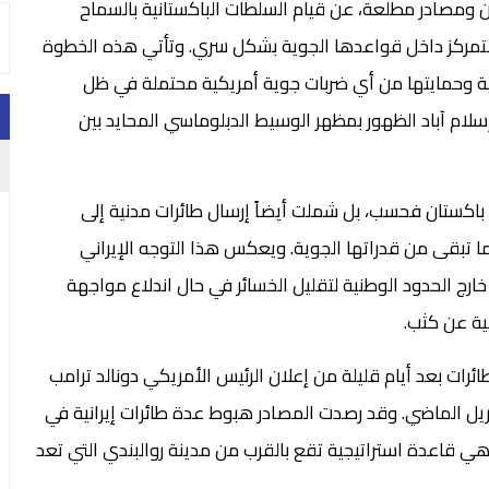
ن ومصادر مطلعة، عن قيام السلطات الباكستانية بالسماح
 بالتمركز داخل قواعدها الجوية بشكل سري. وتأتي هذه الخطوة
ية وحمايتها من أي ضربات جوية أمريكية محتملة في ظل
لام آباد الظهور بمظهر الوسيط الدبلوماسي المحايد بين
ى باكستان فحسب، بل شملت أيضاً إرسال طائرات مدنية إلى
ا تبقى من قدراتها الجوية. ويعكس هذا التوجه الإيراني
رج الحدود الوطنية لتقليل الخسائر في حال اندلاع مواجهة
نية عن كثب.
ات بعد أيام قليلة من إعلان الرئيس الأمريكي دونالد ترامب
ريل الماضي. وقد رصدت المصادر هبوط عدة طائرات إيرانية في
وهي قاعدة استراتيجية تقع بالقرب من مدينة روالبندي التي تعد