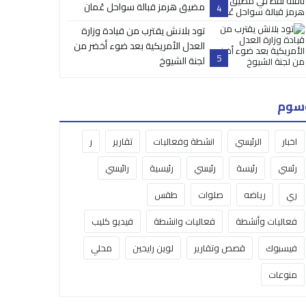
مضيق هرمز قبالة سواحل عُمان
4
تود بلانش يقترب من قيادة وزارة
العدل الأمريكية بعد ضوء أخضر من
5
لجنة الشيوخ
سوم
اخبار
الرئيسي
انشطة وفعاليات
تقارير
ر
رئسي
رئيسة
رئيسي
رئيسية
رائيسي
ري
رياضه
صلوات
طقس
فعاليات وأنشطة
فعاليات وانشطة
فيديو كليب
فيسبوك
قصص وتقارير
لوين رايحين
محلي
منوعات