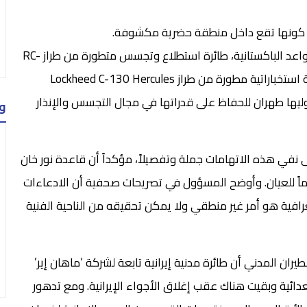
 كونها تقع داخل منطقة حضرية مكشوفة.
ومن أبرز المعدات العسكرية التي تم رصد نقلها إلى القواعد الباكستانية، طائرة استطلاع وتجسس متطورة من طراز RC-
130 تابعة لسلاح الجو الإيراني. وتعد هذه الطائرة نسخة استخباراتية مطورة من طراز Lockheed C-130 Hercules
وليها طهران للحفاظ على قدراتها في مجال التجسس والإنذار
و
نفي هذه الاتهامات جملة وتفصيلاً، مؤكداً أن قاعدة نور خان
 للعيان. وأوضح المسؤول في تصريحات صحفية أن الادعاءات
ية هو أمر غير منطقي ولا يمكن تحقيقه من الناحية الفنية
ان المدني أن طائرة مدنية إيرانية تابعة لشركة ‘ماهان إير’
دائية وبقيت هناك عقب إغلاق الأجواء الإيرانية. ومع تدهور