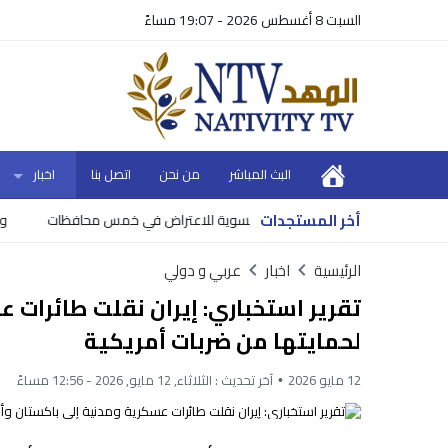
السبت 8 أغسطس 2026 - 19:07 مساءً
البث المباشر
من نحن
اتصل بنا
اخبار
أخر المستجدات
أحواض تسوية للاعتراض في خمس محافظات
وزير الما
الرئيسية
اخبار
عربي و دولي
تقرير استخباري: إيران نقلت طائرات
لحمايتها من ضربات أمريكية
12 مايو 2026
آخر تحديث :
الثلاثاء, 12 مايو, 2026 - 12:56 مساءً