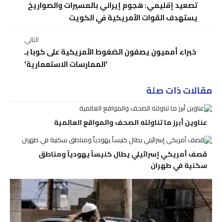
تصعيد إقليمي: هجوم إيراني بالمسيرات والصواريخ
يستهدف القوات الأمريكية في الكويت
التالي
خبراء أمميون يصفون الضغوط الأمريكية على كوبا بـ
'الممارسات الاستعمارية'
مقالات ذات صلة
عناوين أبرز ما تناولته الصحف والمواقع العالمية
قصف أمريكي إسرائيلي يطال كنيساً يهودياً ومناطق
سكنية في طهران