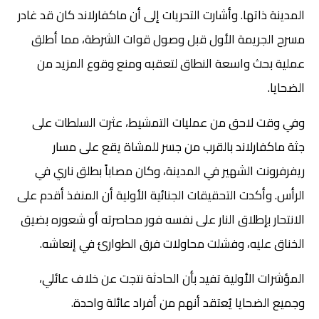
المدينة ذاتها. وأشارت التحريات إلى أن ماكفارلاند كان قد غادر
مسرح الجريمة الأول قبل وصول قوات الشرطة، مما أطلق
عملية بحث واسعة النطاق لتعقبه ومنع وقوع المزيد من
الضحايا.
وفي وقت لاحق من عمليات التمشيط، عثرت السلطات على
جثة ماكفارلاند بالقرب من جسر للمشاة يقع على مسار
ريفرفرونت الشهير في المدينة، وكان مصاباً بطلق ناري في
الرأس. وأكدت التحقيقات الجنائية الأولية أن المنفذ أقدم على
الانتحار بإطلاق النار على نفسه فور محاصرته أو شعوره بضيق
الخناق عليه، وفشلت محاولات فرق الطوارئ في إنعاشه.
المؤشرات الأولية تفيد بأن الحادثة نتجت عن خلاف عائلي،
وجميع الضحايا يُعتقد أنهم من أفراد عائلة واحدة.