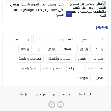
قتلى وجرحى في هجوم باليستي روسي
على كييف واتهامات لموسكو بـ ‘صيد
5
البشر’
وسوم
اخبار
الرئيسي
انشطة وفعاليات
تقارير
ر
رئسي
رئيسة
رئيسي
رئيسية
رائيسي
ري
رياضه
صلوات
طقس
فعاليات وأنشطة
فعاليات وانشطة
فيديو كليب
فيسبوك
قصص وتقارير
لوين رايحين
محلي
منوعات
البث المباشر
مكتبة الفيديو
من نحن
اتصل بنا