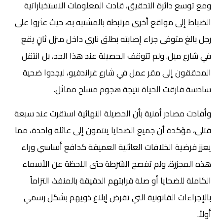
ومع توسع دائرة التحقيق، قادت المعلومات الاستخباراتية
الضباط إلى مواقع أخرى مرتبطة بالمشتبه به، حيث عثروا على
رجل بالغ متوفى جراء إصابته بطلق ناري داخل منزل ثانٍ يقع
في شارع ميل. ولم تتوقف الحصيلة عند هذا الحد، بل انتقل
المحققون إلى مقر عمل في شارع غراندفيو، ليجدوا ضحية
سادسة فارقت الحياة نتيجة هجوم مسلح مماثل.
وأفادت مصادر أمنية بأن الحصيلة النهائية استقرت عند سبعة
قتلى، مؤكدة أن جميع الضحايا ينتمون إلى عائلة واحدة، مما
يعزز فرضية الخلافات العائلية العميقة كدافع أساسي وراء
هذه المجزرة. ولم تفصح الشرطة حتى اللحظة عن الأسماء
الكاملة للضحايا أو صلة قرابتهم الدقيقة بالمنفذ، التزاماً
بالإجراءات القانونية التي تفرض إبلاغ ذويهم بشكل رسمي
أولاً.