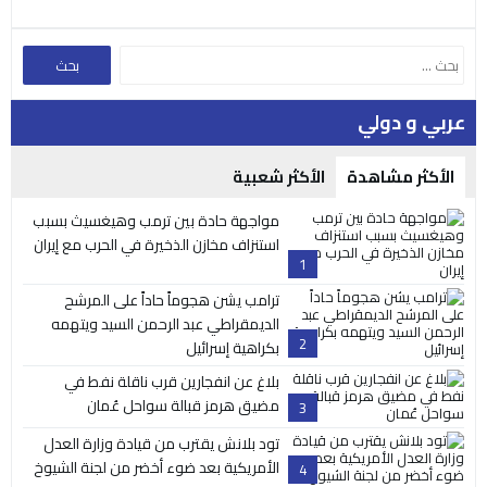
عربي و دولي
الأكثر مشاهدة
الأكثر شعبية
مواجهة حادة بين ترمب وهيغسيث بسبب
استنزاف مخازن الذخيرة في الحرب مع إيران
1
ترامب يشن هجوماً حاداً على المرشح
الديمقراطي عبد الرحمن السيد ويتهمه
2
بكراهية إسرائيل
بلاغ عن انفجارين قرب ناقلة نفط في
مضيق هرمز قبالة سواحل عُمان
3
تود بلانش يقترب من قيادة وزارة العدل
الأمريكية بعد ضوء أخضر من لجنة الشيوخ
4