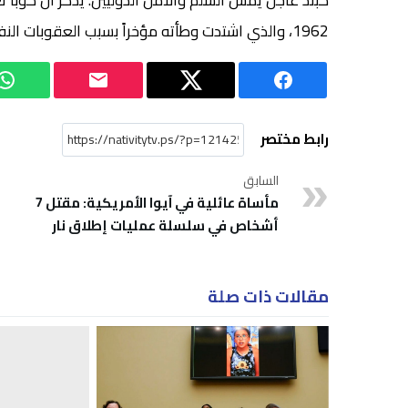
كبند عاجل يمس السلم والأمن الدوليين. يذكر أن كوبا ت
1962، والذي اشتدت وطأته مؤخراً بسبب العقوبات النفطية الجديدة.
رابط مختصر
السابق
مأساة عائلية في آيوا الأمريكية: مقتل 7
أشخاص في سلسلة عمليات إطلاق نار
مقالات ذات صلة