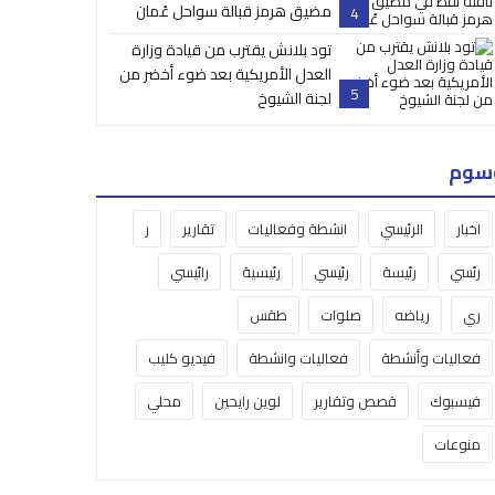
مضيق هرمز قبالة سواحل عُمان
4
تود بلانش يقترب من قيادة وزارة
العدل الأمريكية بعد ضوء أخضر من
5
لجنة الشيوخ
سوم
اخبار
الرئيسي
انشطة وفعاليات
تقارير
ر
رئسي
رئيسة
رئيسي
رئيسية
رائيسي
ري
رياضه
صلوات
طقس
فعاليات وأنشطة
فعاليات وانشطة
فيديو كليب
فيسبوك
قصص وتقارير
لوين رايحين
محلي
منوعات