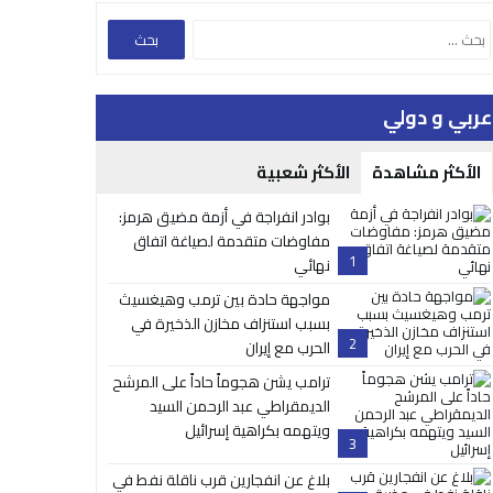
عربي و دولي
الأكثر مشاهدة
الأكثر شعبية
بوادر انفراجة في أزمة مضيق هرمز:
مفاوضات متقدمة لصياغة اتفاق
1
نهائي
مواجهة حادة بين ترمب وهيغسيث
بسبب استنزاف مخازن الذخيرة في
2
الحرب مع إيران
ترامب يشن هجوماً حاداً على المرشح
الديمقراطي عبد الرحمن السيد
ويتهمه بكراهية إسرائيل
3
بلاغ عن انفجارين قرب ناقلة نفط في