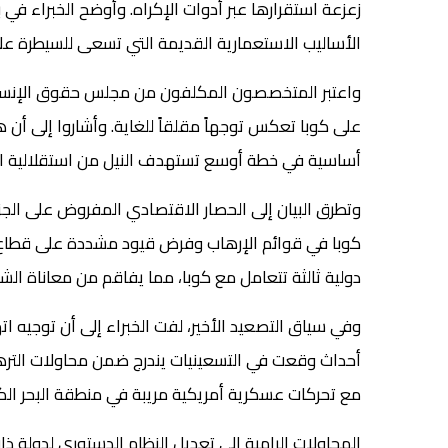
زعزعة استقرارها عبر أدوات الإكراه. وأوضح الخبراء ف
الأساليب الاستعمارية القديمة التي تسعى للسيطرة عل
واعتبر المتخصصون المكلفون من مجلس حقوق الإنسان أ
على كوبا تعكس توجهاً مقلقاً للغاية. وأشاروا إلى أن 
أساسية في خطة أوسع تستهدف النيل من استقلالية القر
وتطرق البيان إلى الحصار الاقتصادي المفروض على الجز
كوبا في قوائم الإرهاب وفرض قيود مشددة على قطاع ال
دولية ثالثة تتعامل مع كوبا، مما يفاقم من معاناة ال
وفي سياق التصعيد الأخير، لفت الخبراء إلى أن توجيه ا
أحداث وقعت في التسعينيات يندرج ضمن محاولات الترهي
مع تحركات عسكرية أمريكية مريبة في منطقة البحر الك
المحاولات الرامية إلى تعديل النظام الدستوري لدولة ذا