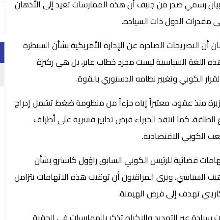
ي بيان رسمي صدر من جنيف أن هذه الممارسات تعيد إلى الأذهان
ى مقدرات الدول ذات السيادة.
ن التصريحات الصادرة عن الإدارة الأمريكية بشأن السيطرة
هذه اللغة السياسية ليست مجرد خطاب عابر، بل هي ركيزة
ار الكوبي وتغيير نظامه الدستوري بالقوة.
يرة منذ عقود، معتبراً إياه جزءاً من منظومة ضغط تشمل إدراج
طاقة. كما انتقد الخبراء فرض تدابير قسرية على أطراف
شعب الكوبي الاقتصادية.
تهامات قضائية للرئيس الكوبي السابق راؤول كاسترو بشأن
ب السياسي. ويرى المراقبون أن توقيت هذه الاتهامات يتزامن
اريبي تهدف إلى فرض الهيمنة.
ت سيادة عبر التهديد والإكراه تذكر بالممارسات في الحقبة