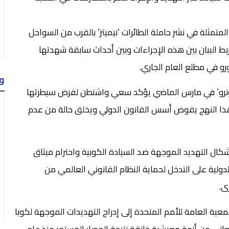
لمتمثلة في نشر حاملة الطائرات ‘نيميتز’ بالقرب من السواحل
وربط البيان بين هذه الإجراءات وبين أحداث سابقة شهدتها
و في مطلع العام الجاري.
و
 دونرو’ في مارس الماضي يؤكد سعي واشنطن لفرض سيطرتها
 هذا النهج يقوض أسس القانون الدولي ويخلق حالة من عدم
ال التهديد الموجهة ضد السيادة الكوبية واحترام ميثاق
دولية على التدخل لحماية النظام القانوني العالمي من
ى.
معية العامة للأمم المتحدة إلى إدراج التهديدات الموجهة لكوبا