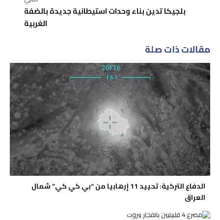
بلجيكا تدين بناء وحدات استيطانية جديدة بالضفة
الغربية
مقالات ذات صلة
الدفاع التركية: تحييد 11 إرهابيا من “بي كي كي” شمال
العراق