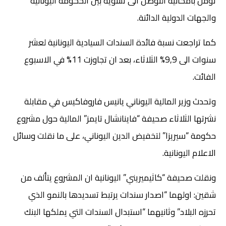
تؤمن بامكانية التوصل الى تسوية بين الحكومة اليونانية
والجهات الدولية الدائنة.
كما تراجعت نسبة فائدة السندات السيادية اليونانية لعشر
سنوات الى 9,9% الثلاثاء، بعد ان تجاوزت 11% في الاسبوع
الفائت.
وتحدث وزير المالية اليوناني يانيس فاروفاكيس في مقابلة
نشرتها الثلاثاء صحيفة “فاينانشال تايمز” المالية حول مشروع
حكومة “سيريزا” لتخفيض الدين اليوناني، على ما نقلت وسائل
الاعلام اليونانية.
ونقلت صحيفة “كاثيميريني” اليونانية ان المشروع يتألف من
شقين: اولهما “اصدار سندات يرتبط تسديدها بالنمو الذي
تحرزه البلاد” وثانيهما “استبدال السندات التي يملكها البنك