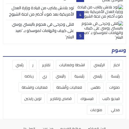
تود بلانش يقترب من قيادة وزارة العدل
الأمريكية بعد ضوء أخضر من لجنة الشيوخ
4
قتلى وجرحى في هجوم باليستي روسي
على كييف واتهامات لموسكو بـ ‘صيد
5
البشر’
وسوم
اخبار
الرئيسي
انشطة وفعاليات
تقارير
ر
رئسي
رئيسة
رئيسي
رئيسية
رائيسي
ري
رياضه
صلوات
طقس
فعاليات وأنشطة
فعاليات وانشطة
فيديو كليب
فيسبوك
قصص وتقارير
لوين رايحين
محلي
منوعات
البث المباشر
مكتبة الفيديو
من نحن
اتصل بنا