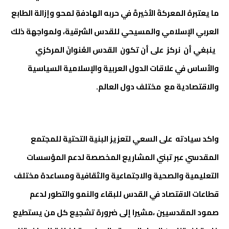
ما يعتبرهُ المعركةَ الأخيرةَ في حربه الهادفةِ لمحو وإزالة الطابع
العربي الإسلامي والمسيحي للقدس الشرقية، ولمواجهة ذلك
ينبغي أن نركز على أن تكون القدس العُنوانَ المركزي
والأساس في علاقات الدول العربية والإسلامية السياسية
والاقتصادية مع مختلف دول العالم.
واكد سيادته على السعي لتعزيز البنية التحتية للمجتمع
المقدسي عبر تبني المشاريع المخصصة لدعم المؤسسات
التعليمية والصحية والاجتماعية والثقافية ومساعدة مختلف
قطاعات الاقتصاد في القدس للبقاء والنمو والتطور لدعم
صمود المقدسيين ،مشيرا إلى ضرورة تشجيع كل من يستطيع