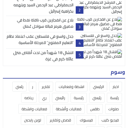
الديمقراطي عبد الرحمن السيد ويتهمه
2
بكراهية إسرائيل
بلاغ عن انفجارين قرب ناقلة نفط في
مضيق هرمز قبالة سواحل عُمان
3
جدل واسع في فلسطين عقب اعتماد نظام
‘التعليم المفتوح’ للمرحلة الأساسية
4
انتشال 18 شهيداً من تحت أنقاض منزل
5
عائلة كرم في غزة
وسوم
اخبار
الرئيسي
انشطة وفعاليات
تقارير
ر
رئسي
رئيسة
رئيسي
رئيسية
رائيسي
ري
رياضه
صلوات
طقس
فعاليات وأنشطة
فعاليات وانشطة
فيديو كليب
فيسبوك
قصص وتقارير
لوين رايحين