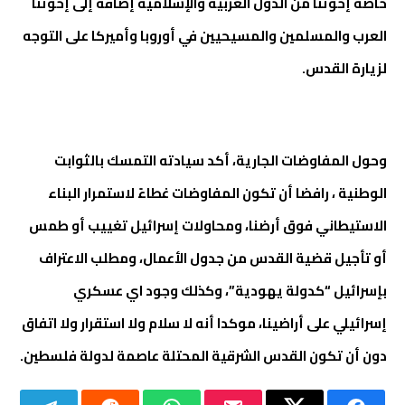
خاصة إخوتنا من الدول العربية والإسلامية إضافة إلى إخوتنا
العرب والمسلمين والمسيحيين في أوروبا وأميركا على التوجه
لزيارة القدس.
وحول المفاوضات الجارية، أكد سيادته التمسك بالثوابت
الوطنية ، رافضا أن تكون المفاوضات غطاءً لاستمرار البناء
الاستيطاني فوق أرضنا، ومحاولات إسرائيل تغييب أو طمس
أو تأجيل قضية القدس من جدول الأعمال، ومطلب الاعتراف
بإسرائيل “كدولة يهودية”، وكذلك وجود اي عسكري
إسرائيلي على أراضينا، موكدا أنه لا سلام ولا استقرار ولا اتفاق
دون أن تكون القدس الشرقية المحتلة عاصمة لدولة فلسطين.