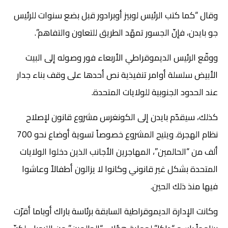
وقال “كما كتب الرئيس لوبيز أوبرادور قبل بضع سنوات للرئيس
جو بايدن، فإنّ الجسور تمهّد الطريق للتعاون والتفاهم”.
ووقّع الرئيس الديموقراطي الأربعاء فور وصوله إلى البيت
الأبيض سلسلة أوامر تنفيذية نص أحدها على وقف بناء جدار
عند الحدود الجنوبية للولايات المتحدة.
كذلك، سيقدّم بايدن إلى الكونغرس مشروع قانون لإصلاح
نظام الهجرة. ويتيح المشروع خصوصاً تسوية أوضاع نحو 700
ألف من “الحالمين”، المهاجرين الأجانب الذين دخلوا الولايات
المتحدة بشكل غير قانوني وكانوا لا يزالون أطفالاً وعاشوا
فيها منذ ذلك الحين.
وكانت الإدارة الديموقراطية السابقة برئاسة باراك أوباما أقرّت