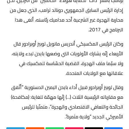
برنامجاً باسم “داكا” لحماية هؤلاء “الحالمين” من الترحيل، لكنّ
إدارة الرئيس السابق الجمهوري دونالد ترامب، الذي جعل من
محاربة الهجرة غير الشرعية أحد مداميك رئاسته، ألغى هذا
البرنامج في 2017.
وكان الرئيس المكسيكي أندريس مانويل لوبيز أوبرادور قال
الأربعاء إنّه يشارك الأولويات التي وضعها بايدن لبدء ولايته،
ولا سيّما ملف الهجرة، القضية الحسّاسة للمكسيك في
علاقاتها مع الولايات المتحدة.
وقال لوبيز أوبرادور قبيل أداء بايدن اليمين الدستورية “أتّفق
مع مقارباته الرئيسية الثلاث (…) إنّها مهمّة للغاية: (مكافحة)
الجائحة والتعافي الاقتصادي والهجرة”، متمنّيا للرئيس
الأميركي الجديد “ولاية مثمرة”.