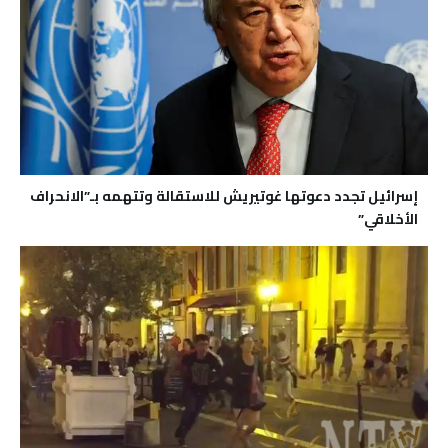
إسرائيل تجدد دعوتها غوتيريش للاستقالة وتتهمه بـ”الانحراف
الأخلاقي”