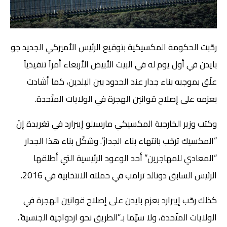
رحّبت الحكومة المكسيكية بتوقيع الرئيس الأميركي الجديد جو
بايدن في أول يوم له في البيت الأبيض الأربعاء أمراً تنفيذياً
علّق بموجبه بناء جدار عند الحدود بين البلدين، كما أشادت
بعزمه على إصلاح قوانين الهجرة في الولايات المتّحدة.
وكتب وزير الخارجية المكسيكي مارسيلو إيبرارد في تغريدة إنّ
“المكسيك ترحّب بانتهاء بناء الجدار”. وشكّل بناء هذا الجدار
“المعادي للمهاجرين” أحد الوعود الرئيسية التي أطلقها
الرئيس السابق دونالد ترامب في حملته الانتخابية في 2016.
كذلك رحّب إيبرارد بعزم بايدن على إصلاح قوانين الهجرة في
الولايات المتّحدة، ولا سيّما بـ”الطريق نحو ازدواجية الجنسية”.