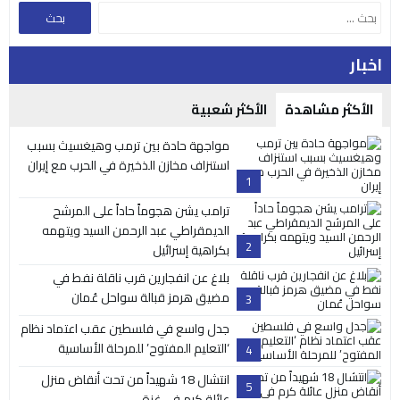
اخبار
الأكثر مشاهدة
الأكثر شعبية
مواجهة حادة بين ترمب وهيغسيث بسبب
استنزاف مخازن الذخيرة في الحرب مع إيران
1
ترامب يشن هجوماً حاداً على المرشح
الديمقراطي عبد الرحمن السيد ويتهمه
2
بكراهية إسرائيل
بلاغ عن انفجارين قرب ناقلة نفط في
مضيق هرمز قبالة سواحل عُمان
3
جدل واسع في فلسطين عقب اعتماد نظام
‘التعليم المفتوح’ للمرحلة الأساسية
4
انتشال 18 شهيداً من تحت أنقاض منزل
5
عائلة كرم في غزة