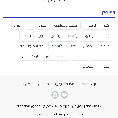
وسوم
اخبار
الرئيسي
انشطة وفعاليات
تقارير
ر
رئسي
رئيسة
رئيسي
رئيسية
رائيسي
ري
رياضه
صلوات
طقس
فعاليات وأنشطة
فعاليات وانشطة
فيديو كليب
فيسبوك
قصص وتقارير
لوين رايحين
محلي
منوعات
البث المباشر
مكتبة الفيديو
من نحن
اتصل بنا
Nativity TV | تلفزيون المهد © 2025 جميع الحقوق محفوظة
صمم بكل ♥ بواسطة
عامر سلامة