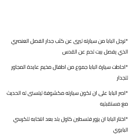
*ترجل البابا من سيارته ليرى عن كثب جدار الفصل العنصري
الذي يفصل بيت لحم عن القدس
*احاطت سيارة البابا جموع من اطفال مخيم عايدة المجاور
للجدار
*اصر البابا على ان تكون سيارته مكشوفة ليتسنى له الحديث
مع مستقبليه
*اختار البابا ان يزور فلسطين كاول بلد بعد انتخابه للكرسي
البابوي