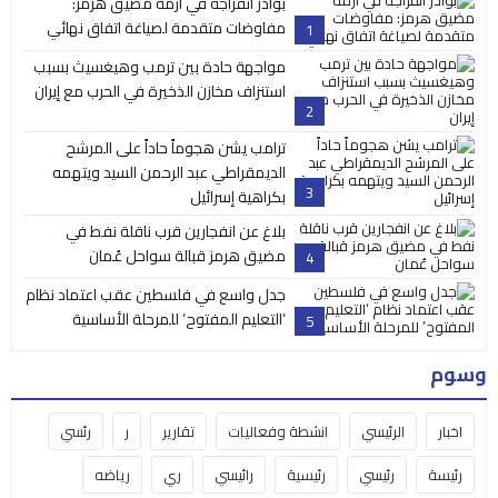
بوادر انفراجة في أزمة مضيق هرمز:
مفاوضات متقدمة لصياغة اتفاق نهائي
1
مواجهة حادة بين ترمب وهيغسيث بسبب
استنزاف مخازن الذخيرة في الحرب مع إيران
2
ترامب يشن هجوماً حاداً على المرشح
الديمقراطي عبد الرحمن السيد ويتهمه
3
بكراهية إسرائيل
بلاغ عن انفجارين قرب ناقلة نفط في
مضيق هرمز قبالة سواحل عُمان
4
جدل واسع في فلسطين عقب اعتماد نظام
‘التعليم المفتوح’ للمرحلة الأساسية
5
وسوم
اخبار
الرئيسي
انشطة وفعاليات
تقارير
ر
رئسي
رئيسة
رئيسي
رئيسية
رائيسي
ري
رياضه