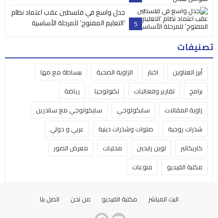
جدل واسع في فلسطين عقب اعتماد نظام
‘التعليم المفتوح’ للمرحلة الأساسية
5
تصنيفات
أبرز العناوين
اخبار
الزاوية الصحية
ببساطة مع مها
برامج
تقارير وفعاليات
تكنولوجيا
رياضة
زاوية المقالات
سايكولوجي
سايكولوجي مع ساندرين
شذرات روحية
صلوات وشذرات دينية
عربي و دولي
كاريكاتير
لوين رايحين
محليات
معرض الصور
مكتبة الفيديو
منوعات
البث المباشر
مكتبة الفيديو
من نحن
اتصل بنا