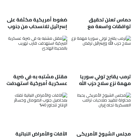
حماس تعلن تحقيق
ضغوط أمريكية مكثفة على
توافقات واسعة مع
إسرائيل للانسحاب من جنوب
الوسطاء للانتقال للمرحلة
لبنان وجبل الشيخ
الثانية من اتفاق غزة
ترمب يقترح تولي سوريا
مقتل مشتبه به في ضربة
مهمة نزع سلاح حزب الله
عسكرية أميركية استهدفت
وإسرائيل ترفض
قارب تهريب بالمحيط الهادئ
مجلس الشيوخ الأمريكي
الآفات والأمراض النباتية