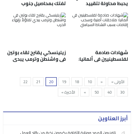
يحبط محاولة لتقييد
تفتك بمحاصيل جنوب
صلاحيات ترامب العسكرية
الصومال وخسائر الإنتاج
تجاه إيران
تتجاوز 40%
شهادات صادمة
زيلينسكي يقترح لقاء بوتين
لفلسطينيين في ألمانيا:
في واشنطن وترمب يبدي
ملاحقات أمنية وسحب
تفاؤلاً بإنهاء الحرب
إقامات بسبب النشاط
السياسي
الأولى »
«
10
18
19
20
21
22
30
40
50
»
الأخيرة »
أبرز العناوين
تلفزيون المهد ووزارة الثقافة يكرمون نخبة من روّاد العمل