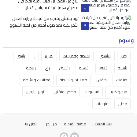
بلاغ عن انفجارين قرب ناقلة نفط في
مضيق هرمز قبالة سواحل عُمان
4
تود بلانش يقترب من قيادة وزارة العدل
الأمريكية بعد ضوء أخضر من لجنة الشيوخ
5
وسوم
اخبار
الرئيسي
انشطة وفعاليات
تقارير
ر
رئسي
رئيسة
رئيسي
رئيسية
رائيسي
ري
رياضه
صلوات
طقس
فعاليات وأنشطة
فعاليات وانشطة
فيديو كليب
فيسبوك
قصص وتقارير
لوين رايحين
محلي
منوعات
البث المباشر
مكتبة الفيديو
من نحن
اتصل بنا