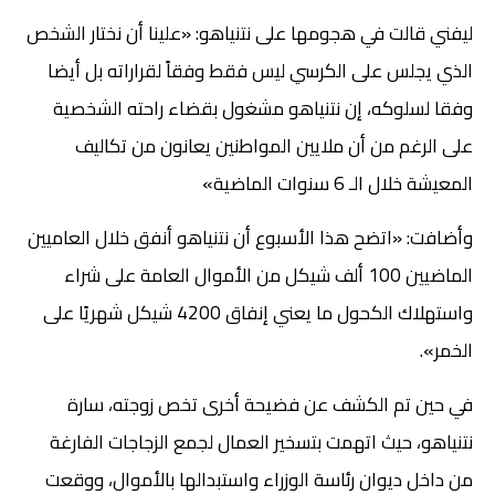
ليفني قالت في هجومها على نتنياهو: «علينا أن نختار الشخص
الذي يجلس على الكرسي ليس فقط وفقاً لقراراته بل أيضا
وفقا لسلوكه، إن نتنياهو مشغول بقضاء راحته الشخصية
على الرغم من أن ملايين المواطنين يعانون من تكاليف
المعيشة خلال الـ 6 سنوات الماضية»
وأضافت: «اتضح هذا الأسبوع أن نتنياهو أنفق خلال العاميين
الماضيين 100 ألف شيكل من الأموال العامة على شراء
واستهلاك الكحول ما يعني إنفاق 4200 شيكل شهريًا على
الخمر».
في حين تم الكشف عن فضيحة أخرى تخص زوجته، سارة
نتنياهو، حيث اتهمت بتسخير العمال لجمع الزجاجات الفارغة
من داخل ديوان رئاسة الوزراء واستبدالها بالأموال، ووقعت