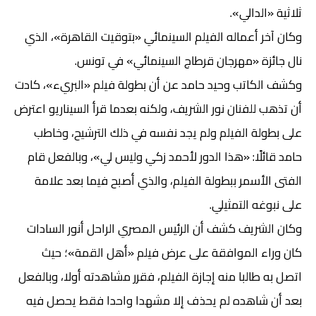
ثلاثية «الدالي».
وكان آخر أعماله الفيلم السينمائي «بتوقيت القاهرة»، الذي
نال جائزة «مهرجان قرطاج السينمائي» في تونس.
وكشف الكاتب وحيد حامد عن أن بطولة فيلم «البريء»، كادت
أن تذهب للفنان نور الشريف، ولكنه بعدما قرأ السيناريو اعترض
على بطولة الفيلم ولم يجد نفسه في ذلك الترشيح، وخاطب
حامد قائلًا: «هذا الدور لأحمد زكي وليس لي»، وبالفعل قام
الفتى الأسمر ببطولة الفيلم، والذي أصبح فيما بعد علامة
على نبوغه التمثيلي.
وكان الشريف كشف أن الرئيس المصري الراحل أنور السادات
كان وراء الموافقة على عرض فيلم «أهل القمة»؛ حيث
اتصل به طالبا منه إجازة الفيلم، فقرر مشاهدته أولا، وبالفعل
بعد أن شاهده لم يحذف إلا مشهدا واحدا فقط يحصل فيه