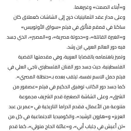
و»أبناء الصمت» وغيرهما.
وعلى مدار عقد الثمانينيات خرج إلى الشاشات كعملاق كان
ساكنا في قمقم فتألق في فيلم «سواق الأوتوبيس»
و»الغيرة القاتلة»، و»حدوتة مصرية»، و»المصير»، الذي جسد
فيه دور العالم العربي ابن رشد.
وتميز باهتمامه بالقضايا العربية، وفي مقدمتها القضية
الفلسطينية، حيث جسد دور الفنان الفلسطيني ناجي العلي في
فيلم حمل الاسم نفسه، ليلقب بعده بـ»حنظلة المصري».
كما جسد دور الكاتب توفيق الحكيم في فيلم «عصفور من
الشرق». وعلى الشاشة الصغيرة قدم الشريف مجموعة
متنوعة من الأعمال، فقدم الدراما التاريخية في «عمر بن عبد
العزيز» و»هارون الرشيد»، والكوميديا الاجتماعية في كل من
«لن أعيش في جلباب أبي»، و»عائلة الحاج متولي»، كما قدم