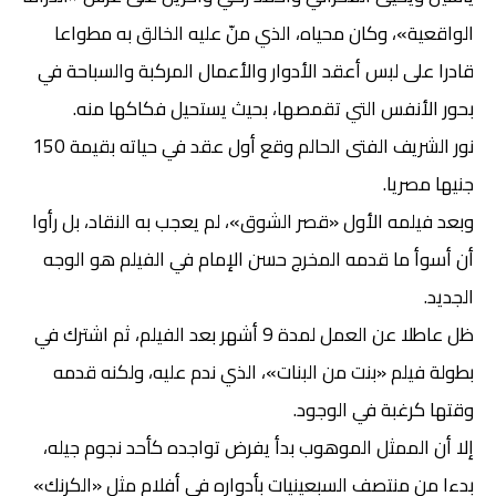
الواقعية»، وكان محياه، الذي منّ عليه الخالق به مطواعا
قادرا على لبس أعقد الأدوار والأعمال المركبة والسباحة في
بحور الأنفس التي تقمصها، بحيث يستحيل فكاكها منه.
نور الشريف الفتى الحالم وقع أول عقد في حياته بقيمة 150
جنيها مصريا.
وبعد فيلمه الأول «قصر الشوق»، لم يعجب به النقاد، بل رأوا
أن أسوأ ما قدمه المخرج حسن الإمام في الفيلم هو الوجه
الجديد.
ظل عاطلا عن العمل لمدة 9 أشهر بعد الفيلم، ثم اشترك في
بطولة فيلم «بنت من البنات»، الذي ندم عليه، ولكنه قدمه
وقتها كرغبة في الوجود.
إلا أن الممثل الموهوب بدأ يفرض تواجده كأحد نجوم جيله،
بدءا من منتصف السبعينيات بأدواره في أفلام مثل «الكرنك»