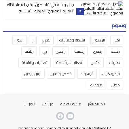
جدل واسع في فلسطين عقب اعتماد نظام
‘التعليم المفتوح’ للمرحلة الأساسية
5
وسوم
اخبار
الرئيسي
انشطة وفعاليات
تقارير
ر
رئسي
رئيسة
رئيسي
رئيسية
رائيسي
ري
رياضه
صلوات
طقس
فعاليات وأنشطة
فعاليات وانشطة
فيديو كليب
فيسبوك
قصص وتقارير
لوين رايحين
محلي
منوعات
البث المباشر
مكتبة الفيديو
من نحن
اتصل بنا
Nativity TV | تلفزيون المهد © 2025 جميع الحقوق محفوظة