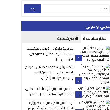
عربي و دولي
الأكثر مشاهدة
الأكثر شعبية
مواجهة حادة بين ترمب وهيغسيث
بسبب استنزاف مخازن الذخيرة في
1
الحرب مع إيران
ترامب يشن هجوماً حاداً على المرشح
الديمقراطي عبد الرحمن السيد
ويتهمه بكراهية إسرائيل
2
بلاغ عن انفجارين قرب ناقلة نفط في
مضيق هرمز قبالة سواحل عُمان
3
تود بلانش يقترب من قيادة وزارة
العدل الأمريكية بعد ضوء أخضر من