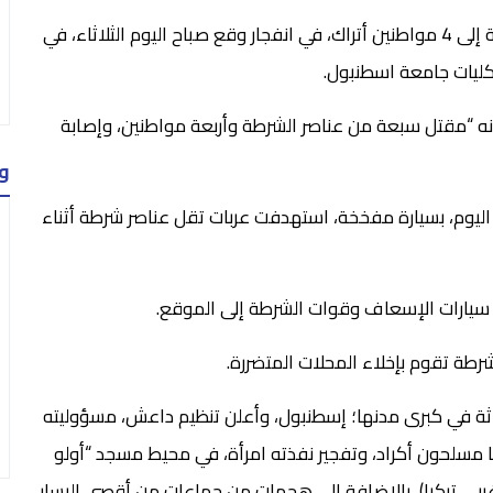
. قتل 11 شخصًا بينهم 7 من رجال الشرطة التركية إضافة إلى 4 مواطنين أتراك، في انفجار وقع صباح اليوم الثلاثاء، في
 كليات جامعة اسطنبول.
انه “مقتل سبعة من عناصر الشرطة وأربعة مواطنين، وإصابة
و
اليوم، بسيارة مفخخة، استهدفت عربات تقل عناصر شرطة أثناء
ت سيارات الإسعاف وقوات الشرطة إلى الموقع.
الشرطة تقوم بإخلاء المحلات المتضررة.
لاثة في كبرى مدنها؛ إسطنبول، وأعلن تنظيم داعش، مسؤوليته
ا مسلحون أكراد، وتفجير نفذته امرأة، في محيط مسجد “أولو
ربي تركيا)، بالإضافة إلى هجمات من جماعات من أقصى اليسار،