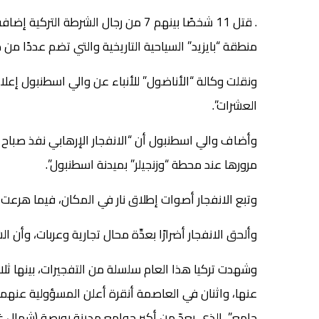
منطقة “بايزيد” السياحية التاريخية والتي تضم عددًا من
ونقلت وكالة “الأناضول” للأنباء عن والي اسطنبول إعل
العشرات”.
وأضاف والي اسطنبول أن “الانفجار الإرهابي نفذ صباح 
مرورها عند محطة “وزنجيلر” بميدنة اسطنبول”.
وتبع الانفجار أصوات إطلاق نار في المكان، فيما هرع
وألحق الانفجار أضرارًا بعدِّة محال تجارية وعربات، وأن 
وشهدت تركيا هذا العام سلسلة من التفجيرات، بينها ث
عنها، واثنان في العاصمة أنقرة أعلن المسؤولية عنهم
جامع”، الذي يعدّ من أكبر جوامع مدينة بورصة (شمال غ