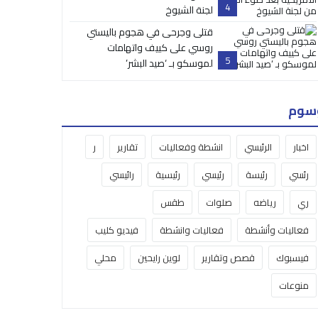
4
لجنة الشيوخ
قتلى وجرحى في هجوم باليستي
روسي على كييف واتهامات
5
لموسكو بـ ‘صيد البشر’
سوم
اخبار
الرئيسي
انشطة وفعاليات
تقارير
ر
رئسي
رئيسة
رئيسي
رئيسية
رائيسي
ري
رياضه
صلوات
طقس
فعاليات وأنشطة
فعاليات وانشطة
فيديو كليب
فيسبوك
قصص وتقارير
لوين رايحين
محلي
منوعات