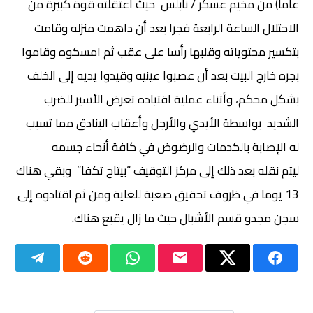
عاما) من مخيم عسكر / نابلس حيث اعتقلته قوة كبيرة من
الاحتلال الساعة الرابعة فجرا بعد أن داهمت منزله وقامت
بتكسير محتوياته وقلبها رأسا على عقب ثم امسكوه وقاموا
بجره خارج البيت بعد أن عصبوا عينيه وقيدوا يديه إلى الخلف
بشكل محكم، وأثناء عملية اقتياده تعرض الأسير للضرب
الشديد بواسطة الأيدي والأرجل وأعقاب البنادق مما تسبب
له الإصابة بالكدمات والرضوض في كافة أنحاء جسمه
ليتم نقله بعد ذلك إلى مركز التوقيف “بيتاح تكفا” وبقي هناك
13 يوما في ظروف تحقيق صعبة للغاية ومن ثم اقتادوه إلى
سجن مجدو قسم الأشبال حيث ما زال يقبع هناك.