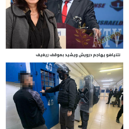
نتنياهو يهاجم درويش ويشيد بموقف ريغيف