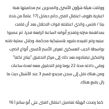
ووثقت هيئة شؤون الأسرى والمحررين عبر محاميتها هبة
اغبارية ظروف اعتقال الفتى حاتم حمايل (17 عاما) من بلدة
بيتا / نابلس، والذي اعتقلته قوات الاحتلال بعد أن قامت
بمداهمة منزله وتفجير أبوابه الساعة الرابعة فجرا، ثم عصبوا
عينيه وتم تقييده بقيود بلاستيكية محكمة، وخلال عملية نقله
بواسطة الجيب العسكري تعرض الأسير لأقسى أنواع الضرب
والتنكيل ليقتادوه بعد ذلك إلى مركز التحقيق “بيتاح تكفا”
وبقي داخله مدة 22 يوما وتم التحقيق معه لعدة ساعات
ومن هناك نقل إلى سجن مجيدو قسم 3 عند الأشبال حيث ما
زال يقبع هناك.
كما رصدت الهيئة تفاصيل اعتقال الفتى علي أبو سالم ( 16