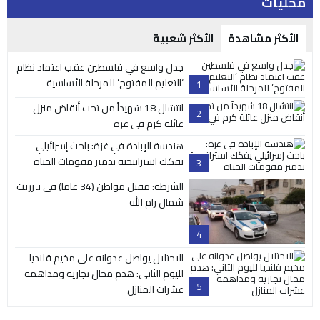
محليات
الأكثر مشاهدة
الأكثر شعبية
جدل واسع في فلسطين عقب اعتماد نظام
‘التعليم المفتوح’ للمرحلة الأساسية
1
انتشال 18 شهيداً من تحت أنقاض منزل
2
عائلة كرم في غزة
هندسة الإبادة في غزة: باحث إسرائيلي
يفكك استراتيجية تدمير مقومات الحياة
3
الشرطة: مقتل مواطن (34 عاما) في بيرزيت
شمال رام الله
4
الاحتلال يواصل عدوانه على مخيم قلنديا
لليوم الثاني: هدم محال تجارية ومداهمة
5
عشرات المنازل