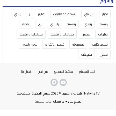
وسوم
اخبار
الرئيسي
انشطة وفعاليات
تقارير
ر
رئسي
رئيسة
رئيسي
رئيسية
رائيسي
ري
رياضه
صلوات
طقس
فعاليات وأنشطة
فعاليات وانشطة
فيديو كليب
فيسبوك
قصص وتقارير
لوين رايحين
محلي
منوعات
البث المباشر
مكتبة الفيديو
من نحن
اتصل بنا
Nativity TV | تلفزيون المهد © 2025 جميع الحقوق محفوظة
صمم بكل ♥ بواسطة
عامر سلامة