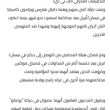
التحقيقات الفدرالي (اف بي آي).
وتمت تبرئة اثنين منهم وهما دانيال هاريس وبراندون كاسيرتا
في نيسان/أبريل بعد محاكمة استمرت نحو شهر، بينما اعترف
اثنان آخران بالتهم الموجهة إليهما وشهدا ضد المتهمين
الآخرين.
ولم تتمكن هيئة المحلفين من التوصل إلى حكم في نيسان/
ابريل بعد خمسة أيام من المداولات في قضيتي فوكس
وكروفت اللذين يعتقد أنهما مدبرا المؤامرة وتمت
محاكمتهما مرة أخرى في غراند رابيدز بولاية ميشيغن.
ويقول المدعون العامون أنهما عضوان في حركة “يوغالو”
التي تتبنى أيديولوجيا فضفاضة تشكلت حول ثقافة السلاح