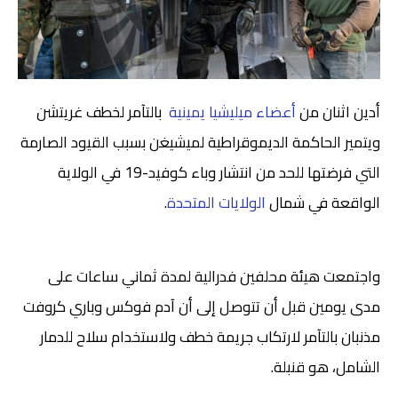
أدين اثنان من
أعضاء ميليشيا يمينية
بالتآمر لخطف غريتشن
ويتمير الحاكمة الديموقراطية لميشيغن بسبب القيود الصارمة
التي فرضتها للحد من انتشار وباء كوفيد-19 في الولاية
الواقعة في شمال
الولايات المتحدة
.
واجتمعت هيئة محلفين فدرالية لمدة ثماني ساعات على
مدى يومين قبل أن تتوصل إلى أن آدم فوكس وباري كروفت
مذنبان بالتآمر لارتكاب جريمة خطف ولاستخدام سلاح للدمار
الشامل، هو قنبلة.