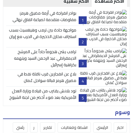
الأكثر مشاهدة
الأكثر شعبية
بوادر انفراجة في أزمة مضيق هرمز:
مفاوضات متقدمة لصياغة اتفاق نهائي
1
مواجهة حادة بين ترمب وهيغسيث بسبب
استنزاف مخازن الذخيرة في الحرب مع إيران
2
ترامب يشن هجوماً حاداً على المرشح
الديمقراطي عبد الرحمن السيد ويتهمه
3
بكراهية إسرائيل
بلاغ عن انفجارين قرب ناقلة نفط في
مضيق هرمز قبالة سواحل عُمان
4
تود بلانش يقترب من قيادة وزارة العدل
الأمريكية بعد ضوء أخضر من لجنة الشيوخ
5
وسوم
اخبار
الرئيسي
انشطة وفعاليات
تقارير
ر
رئسي