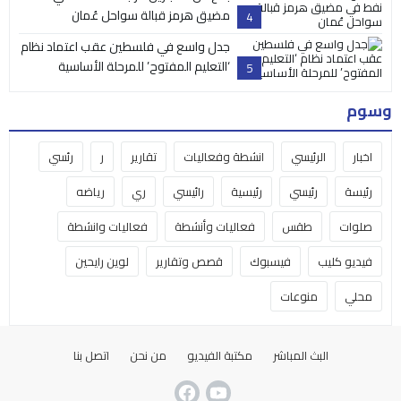
مضيق هرمز قبالة سواحل عُمان
4
جدل واسع في فلسطين عقب اعتماد نظام
‘التعليم المفتوح’ للمرحلة الأساسية
5
وسوم
اخبار
الرئيسي
انشطة وفعاليات
تقارير
ر
رئسي
رئيسة
رئيسي
رئيسية
رائيسي
ري
رياضه
صلوات
طقس
فعاليات وأنشطة
فعاليات وانشطة
فيديو كليب
فيسبوك
قصص وتقارير
لوين رايحين
محلي
منوعات
البث المباشر
مكتبة الفيديو
من نحن
اتصل بنا