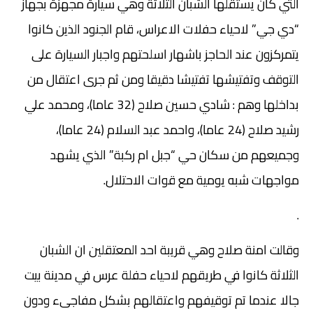
التي كان يستقلها الشبان الثلاثة وهي سيارة مجهزة بجهاز
“دي جي” لاحياء حفلات الاعراس، قام الجنود الذين كانوا
يتمركزون عند الحاجز باشهار اسلحتهم واجبار السيارة على
التوقف وتفتيشها تفتيشا دقيقا ومن ثم جرى اعتقال من
بداخلها وهم : شادي حسين صلاح (32 عاما)، ومحمد علي
رشيد صلاح (24 عاما)، واحمد عبد السلام (24 عاما)،
وجميعهم من سكان حي “جبل ام ركبة” الذي يشهد
مواجهات شبه يومية مع قوات الاحتلال.
.
وقالت امنة صلاح وهي قريبة احد المعتقلين ان الشبان
الثلاثة كانوا في طريقهم لاحياء حفلة عرس في مدينة بيت
جالا عندما تم توقيفهم واعتقالهم بشكل مفاجىء ودون