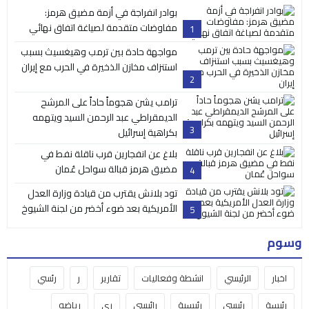
بوادر انفراجة في أزمة مضيق هرمز:
مفاوضات متقدمة لصياغة اتفاق نهائي
1
مواجهة حادة بين ترمب وهيغسيث بسبب
استنزاف مخازن الذخيرة في الحرب مع إيران
2
ترامب يشن هجوماً حاداً على المرشح
الديمقراطي عبد الرحمن السيد ويتهمه
3
بكراهية إسرائيل
بلاغ عن انفجارين قرب ناقلة نفط في
مضيق هرمز قبالة سواحل عُمان
4
تود بلانش يقترب من قيادة وزارة العدل
الأمريكية بعد ضوء أخضر من لجنة الشيوخ
5
وسوم
اخبار
الرئيسي
انشطة وفعاليات
تقارير
ر
رئسي
رئيسة
رئيسي
رئيسية
رائيسي
ري
رياضه