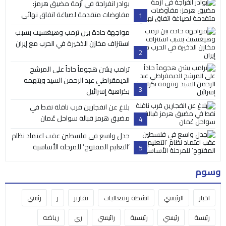
بوادر انفراجة في أزمة مضيق هرمز:
مفاوضات متقدمة لصياغة اتفاق نهائي
1
مواجهة حادة بين ترمب وهيغسيث بسبب
استنزاف مخازن الذخيرة في الحرب مع إيران
2
ترامب يشن هجوماً حاداً على المرشح
الديمقراطي عبد الرحمن السيد ويتهمه
3
بكراهية إسرائيل
بلاغ عن انفجارين قرب ناقلة نفط في
مضيق هرمز قبالة سواحل عُمان
4
جدل واسع في فلسطين عقب اعتماد نظام
‘التعليم المفتوح’ للمرحلة الأساسية
5
وسوم
اخبار
الرئيسي
انشطة وفعاليات
تقارير
ر
رئسي
رئيسة
رئيسي
رئيسية
رائيسي
ري
رياضه