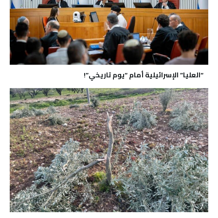
“العليا” الإسرائيلية أمام “يوم تاريخي”!