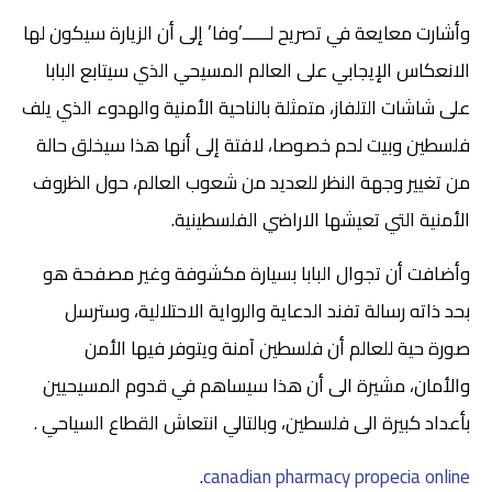
وأشارت معايعة في تصريح لــــــ’وفا’ إلى أن الزيارة سيكون لها
الانعكاس الإيجابي على العالم المسيحي الذي سيتابع البابا
على شاشات التلفاز، متمثلة بالناحية الأمنية والهدوء الذي يلف
فلسطين وبيت لحم خصوصا، لافتة إلى أنها هذا سيخلق حالة
من تغيير وجهة النظر للعديد من شعوب العالم، حول الظروف
الأمنية التي تعيشها الاراضي الفلسطينية.
وأضافت أن تجوال البابا بسيارة مكشوفة وغير مصفحة هو
بحد ذاته رسالة تفند الدعاية والرواية الاحتلالية، وسترسل
صورة حية للعالم أن فلسطين آمنة ويتوفر فيها الأمن
والأمان، مشيرة الى أن هذا سيساهم في قدوم المسيحيين
بأعداد كبيرة الى فلسطين، وبالتالي انتعاش القطاع السياحي .
.
canadian pharmacy propecia online