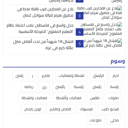
بلاغ عن انفجارين قرب ناقلة نفط في
مضيق هرمز قبالة سواحل عُمان
3
جدل واسع في فلسطين عقب اعتماد نظام
‘التعليم المفتوح’ للمرحلة الأساسية
4
انتشال 18 شهيداً من تحت أنقاض منزل
5
عائلة كرم في غزة
وسوم
اخبار
الرئيسي
انشطة وفعاليات
تقارير
ر
رئسي
رئيسة
رئيسي
رئيسية
رائيسي
ري
رياضه
صلوات
طقس
فعاليات وأنشطة
فعاليات وانشطة
فيديو كليب
فيسبوك
قصص وتقارير
لوين رايحين
محلي
منوعات