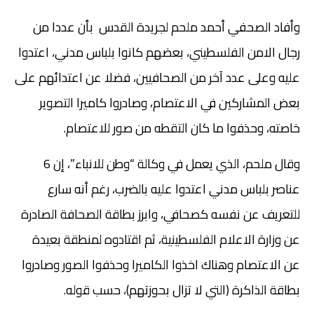
وأفاد الصحفي أحمد ملحم لجريدة القدس بأن عددا من
رجال الامن الفلسطيني، بعضهم كانوا بلباس مدني، اعتدوا
عليه وعلى عدد آخر من الصحافيين، فضلا عن اعتدائهم على
بعض المشاركين في الاعتصام، وصادروا كاميرا التصوير
خاصته، وحذفوا ما كان التقطه من صور للاعتصام.
وقال ملحم، الذي يعمل في وكالة “وطن للانباء”، إن 6
عناصر بلباس مدني اعتدوا عليه بالضرب، رغم أنه سارع
للتعريف عن نفسه كصحافي، وابرز بطاقة الصحافة الصادرة
عن وزارة الاعلام الفلسطينية، ثم اقتادوه لمنطقة بعيدة
عن الاعتصام وهناك اخذوا الكاميرا وحذفوا الصور وصادروا
بطاقة الذاكرة (التي لا تزال بحوزتهم)، حسب قوله.