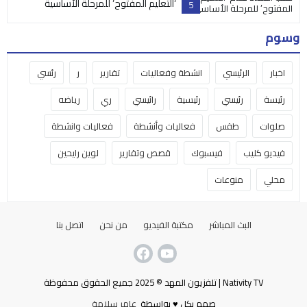
‘التعليم المفتوح’ للمرحلة الأساسية
5
وسوم
اخبار
الرئيسي
انشطة وفعاليات
تقارير
ر
رئسي
رئيسة
رئيسي
رئيسية
رائيسي
ري
رياضه
صلوات
طقس
فعاليات وأنشطة
فعاليات وانشطة
فيديو كليب
فيسبوك
قصص وتقارير
لوين رايحين
محلي
منوعات
البث المباشر
مكتبة الفيديو
من نحن
اتصل بنا
Nativity TV | تلفزيون المهد © 2025 جميع الحقوق محفوظة
صمم بكل ♥ بواسطة
عامر سلامة